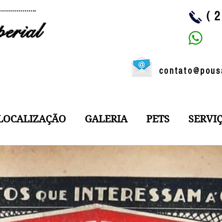
(
erial
contato@pous
LOCALIZAÇÃO
GALERIA
PETS
SERVI