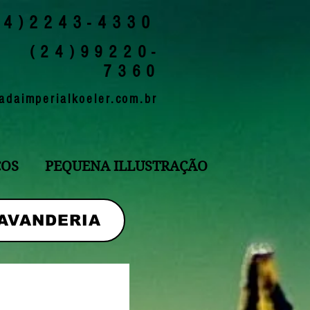
24)2243-4330
(24)99220-
7360
adaimperialkoeler.com.br
ÇOS
PEQUENA ILLUSTRAÇÃO
AVANDERIA