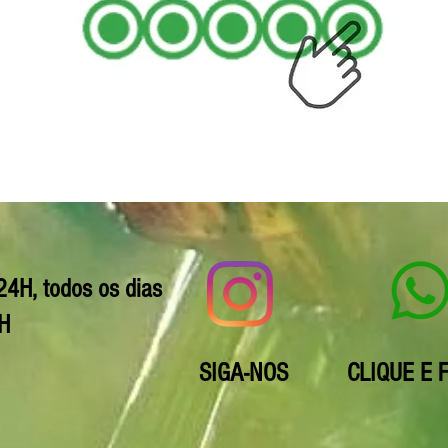
24H, todos os dias
0H
SIGA-NOS
CLIQUE E 