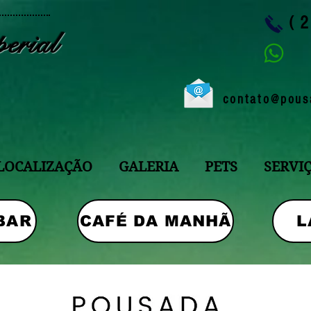
(
erial
contato@pous
LOCALIZAÇÃO
GALERIA
PETS
SERVI
BAR
CAFÉ DA MANHÃ
L